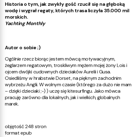
Historia o tym, jak zwykły gość rzucił się na głęboką
wodę i wygrał regaty, których trasa liczyła 35.000 mil
morskich.
Yachting Monthly
Autor o sobie ;)
Ogólnie rzecz biorąc jestem mówcą motywacyjnym,
żeglarzem regatowym, troskliwym mężem mojej żony Lois i
ojcem dwójki cudownych dzieciaków Aurelii i Gusa.
Osiedliśmy w hrabstwie Dorset, na pięknym zachodnim
wybrzeżu Anglii. W wolnym czasie (którego za dużo nie mam
– dzięki dzieciaki ;-) ) uczę się kitesurfingu. Jako mówca
pracuję zarówno dla lokalnych, jak i wielkich, globalnych
marek.
objętość 248 stron
format epub