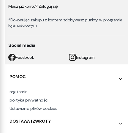
Masz już konto? Zaloguj się
*Dokonując zakupu z kontem zdobywasz punkty w programie
lojalnościowym
Social media
Facebook
Instagram
Linki w stopce
POMOC
regulamin
polityka prywatności
Ustawienia plików cookies
DOSTAWA I ZWROTY