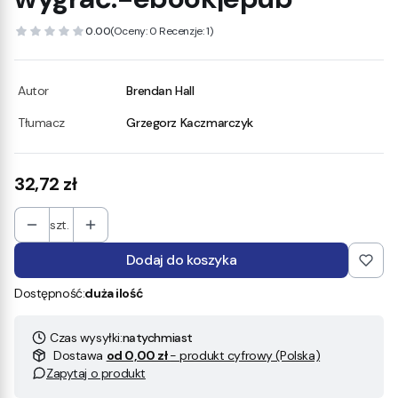
0.00
(Oceny: 0 Recenzje: 1)
Autor
Brendan Hall
Tłumacz
Grzegorz Kaczmarczyk
Cena
32,72 zł
szt.
Dodaj do koszyka
Dostępność:
duża ilość
Czas wysyłki:
natychmiast
Dostawa
od 0,00 zł
- produkt cyfrowy (Polska)
Zapytaj o produkt