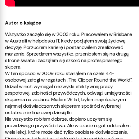
Autor o książce
Wszystko zaczęło się w 2003 roku. Pracowałem w Brisbane
w Australii w helpdesku IT, kiedy podjąłem swoją życiową
decyzję. Porzuciłem karierę i postanowiłem zrealizować
marzenie. Sprzedałem wszystko, przeniosłem się na drugą
stronę świata i zacząłem się szkolić na profesjonalnego
skipera.
W ten sposób w 2009 roku stanąłem na czele 44-
osobowej załogi w regatach „The Clipper Round the World".
Udział w nich wymagał niezwykle efektywnej pracy
zespołowej, zdolności przywódczych, odwagi, umiejętności
skupienia na zadaniu. Miałem 28 lat, byłem najmłodszym i
najmniej doświadczonych skiperem spośród wybranej
ostatecznie finałowej dziesiątki.
Nie wszystko robiłem dobrze, dopiero uczyłem się
prawdziwego przywództwa. Ale w czasie regat odebrałem
wiele lekcji, które może dać tylko osobiste doświadczenie.
Opisuję je w tej książce, dzielę się także nimi jako mówca