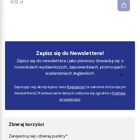
Cena
41,12 zł
Zapisz się do Newslettera!
Zapisz się do newslettera i jako pierwszy dowiaduj się o
nowościach wydawniczych, zapowiedziach, promocjach i
wydarzeniach żeglarskich.
Zapisując się, akceptujesz nasz
Regulamin
(w zakresie dotyczącym
Newslettera). Przetwarzanie danych odbywa się zgodnie z
Polityką
prywatności
.
Zbieraj korzyści
Zarejestruj się i zbieraj punkty*