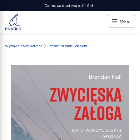
Darmowa dostawa od 140 zł
Wydawnictwo Nautica
Literatura faktu-ebooki