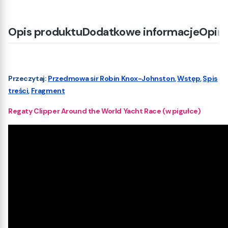
Opis produktu
Dodatkowe informacje
Opini
Przeczytaj:
Przedmowa sir Robin Knox-Johnston
,
Wstęp
,
Spis
treści
,
Fragment
Regaty Clipper Around the World Yacht Race (w pigułce)