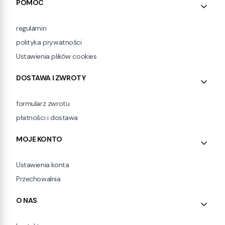
Linki w stopce
POMOC
regulamin
polityka prywatności
Ustawienia plików cookies
DOSTAWA I ZWROTY
formularz zwrotu
płatności i dostawa
MOJE KONTO
Ustawienia konta
Przechowalnia
O NAS