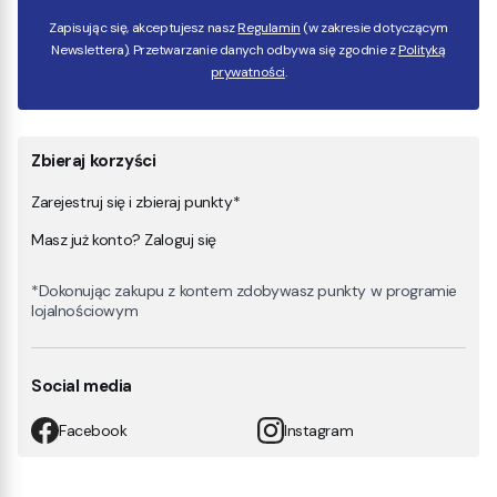
Zapisując się, akceptujesz nasz
Regulamin
(w zakresie dotyczącym
Newslettera). Przetwarzanie danych odbywa się zgodnie z
Polityką
prywatności
.
Zbieraj korzyści
Zarejestruj się i zbieraj punkty*
Masz już konto? Zaloguj się
*Dokonując zakupu z kontem zdobywasz punkty w programie
lojalnościowym
Social media
Facebook
Instagram