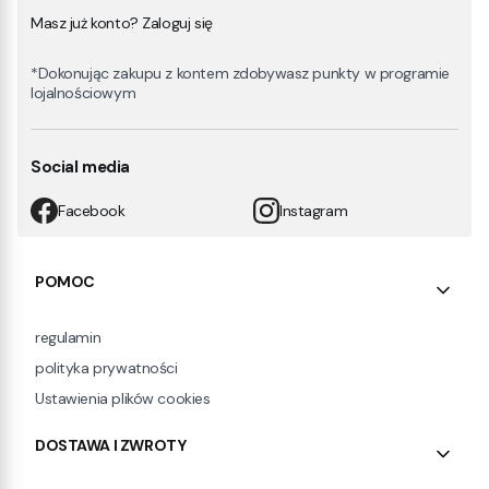
Masz już konto? Zaloguj się
*Dokonując zakupu z kontem zdobywasz punkty w programie
lojalnościowym
Social media
Facebook
Instagram
Linki w stopce
POMOC
regulamin
polityka prywatności
Ustawienia plików cookies
DOSTAWA I ZWROTY