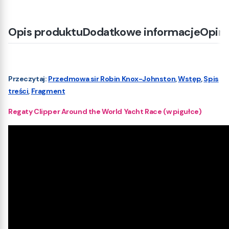
Opis produktu
Dodatkowe informacje
Opini
Przeczytaj:
Przedmowa sir Robin Knox-Johnston
,
Wstęp
,
Spis
treści
,
Fragment
Regaty Clipper Around the World Yacht Race (w pigułce)