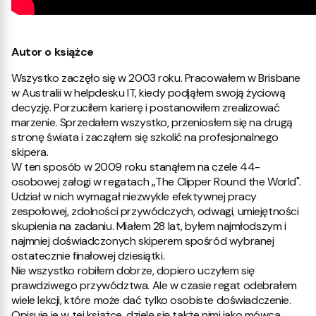
Autor o książce
Wszystko zaczęło się w 2003 roku. Pracowałem w Brisbane
w Australii w helpdesku IT, kiedy podjąłem swoją życiową
decyzję. Porzuciłem karierę i postanowiłem zrealizować
marzenie. Sprzedałem wszystko, przeniosłem się na drugą
stronę świata i zacząłem się szkolić na profesjonalnego
skipera.
W ten sposób w 2009 roku stanąłem na czele 44-
osobowej załogi w regatach „The Clipper Round the World".
Udział w nich wymagał niezwykle efektywnej pracy
zespołowej, zdolności przywódczych, odwagi, umiejętności
skupienia na zadaniu. Miałem 28 lat, byłem najmłodszym i
najmniej doświadczonych skiperem spośród wybranej
ostatecznie finałowej dziesiątki.
Nie wszystko robiłem dobrze, dopiero uczyłem się
prawdziwego przywództwa. Ale w czasie regat odebrałem
wiele lekcji, które może dać tylko osobiste doświadczenie.
Opisuję je w tej książce, dzielę się także nimi jako mówca