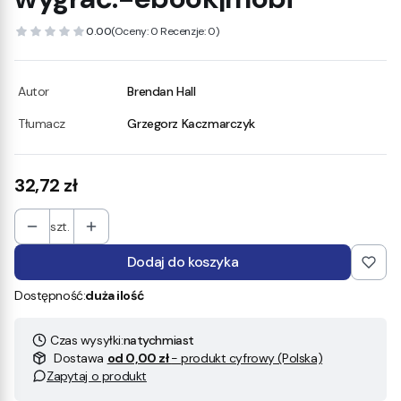
0.00
(Oceny: 0 Recenzje: 0)
Autor
Brendan Hall
Tłumacz
Grzegorz Kaczmarczyk
Cena
32,72 zł
szt.
Dodaj do koszyka
Dostępność:
duża ilość
Czas wysyłki:
natychmiast
Dostawa
od 0,00 zł
- produkt cyfrowy (Polska)
Zapytaj o produkt