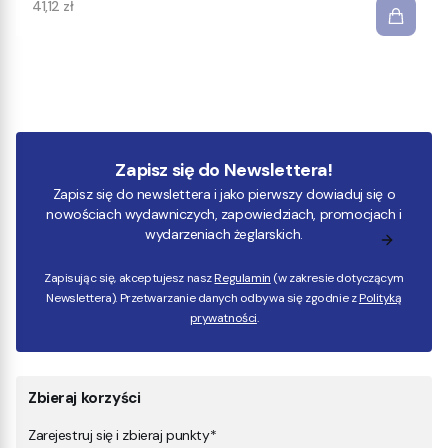
Cena
41,12 zł
Zapisz się do Newslettera!
Zapisz się do newslettera i jako pierwszy dowiaduj się o
nowościach wydawniczych, zapowiedziach, promocjach i
wydarzeniach żeglarskich.
Zapisując się, akceptujesz nasz
Regulamin
(w zakresie dotyczącym
Newslettera). Przetwarzanie danych odbywa się zgodnie z
Polityką
prywatności
.
Zbieraj korzyści
Zarejestruj się i zbieraj punkty*