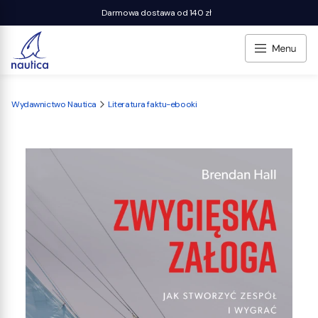
Darmowa dostawa od 140 zł
Wydawnictwo Nautica
Literatura faktu-ebooki