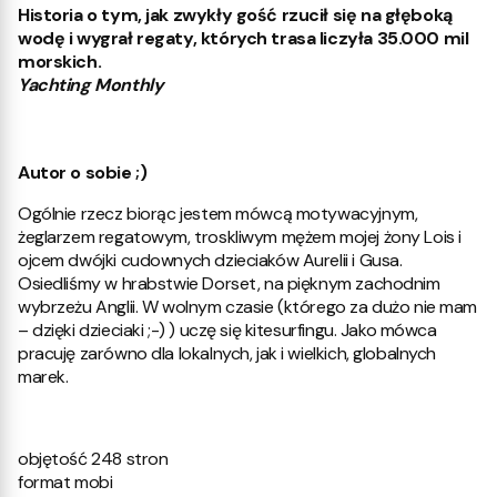
Historia o tym, jak zwykły gość rzucił się na głęboką
wodę i wygrał regaty, których trasa liczyła 35.000 mil
morskich.
Yachting Monthly
Autor o sobie ;)
Ogólnie rzecz biorąc jestem mówcą motywacyjnym,
żeglarzem regatowym, troskliwym mężem mojej żony Lois i
ojcem dwójki cudownych dzieciaków Aurelii i Gusa.
Osiedliśmy w hrabstwie Dorset, na pięknym zachodnim
wybrzeżu Anglii. W wolnym czasie (którego za dużo nie mam
– dzięki dzieciaki ;-) ) uczę się kitesurfingu. Jako mówca
pracuję zarówno dla lokalnych, jak i wielkich, globalnych
marek.
objętość 248 stron
format mobi