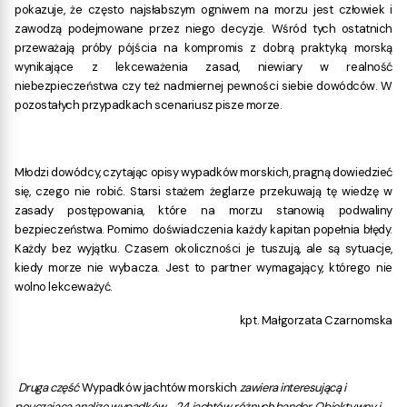
pokazuje, że często najsłabszym ogniwem na morzu jest człowiek i
zawodzą
podejmowane przez niego decyzje. Wśród tych ostatnich
przeważają próby pójścia na
kompromis z dobrą praktyką morską
wynikające z lekceważenia zasad, niewiary w realność
niebezpieczeństwa czy też nadmiernej pewności siebie dowódców. W
pozostałych przypadkach
scenariusz pisze morze.
Młodzi dowódcy, czytając opisy wypadków morskich, pragną dowiedzieć
się, czego nie
robić. Starsi stażem żeglarze przekuwają tę wiedzę w
zasady postępowania, które na morzu
stanowią podwaliny
bezpieczeństwa. Pomimo doświadczenia każdy kapitan popełnia
błędy.
Każdy bez wyjątku. Czasem okoliczności je tuszują, ale są sytuacje,
kiedy morze nie wybacza. Jest to partner wymagający, którego nie
wolno lekceważyć.
kpt. Małgorzata Czarnomska
Druga część
Wypadków jachtów morskich
zawiera interesującą i
pouczającą analizę wypadków 24 jachtów różnych bander. Obiektywny i