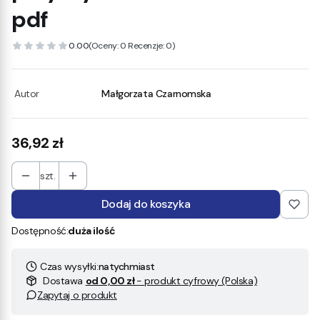
pdf
0.00
(Oceny: 0 Recenzje: 0)
Autor
Małgorzata Czarnomska
Cena
36,92 zł
szt.
Dodaj do koszyka
Dostępność:
duża ilość
Czas wysyłki:
natychmiast
Dostawa
od 0,00 zł
- produkt cyfrowy (Polska)
Zapytaj o produkt