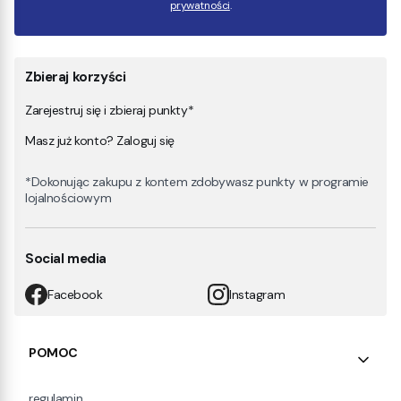
prywatności
.
Zbieraj korzyści
Zarejestruj się i zbieraj punkty*
Masz już konto? Zaloguj się
*Dokonując zakupu z kontem zdobywasz punkty w programie
lojalnościowym
Social media
Facebook
Instagram
Linki w stopce
POMOC
regulamin