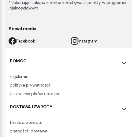
*Dokonując zakupu z kontem zdobywasz punkty w programie
lojalnościowym
Social media
Facebook
Instagram
Linki w stopce
POMOC
regulamin
polityka prywatności
Ustawienia plików cookies
DOSTAWA I ZWROTY
formularz zwrotu
płatności i dostawa