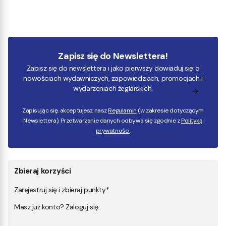
Zapisz się do Newslettera!
Zapisz się do newslettera i jako pierwszy dowiaduj się o
nowościach wydawniczych, zapowiedziach, promocjach i
wydarzeniach żeglarskich.
Zapisując się, akceptujesz nasz
Regulamin
(w zakresie dotyczącym
Newslettera). Przetwarzanie danych odbywa się zgodnie z
Polityką
prywatności
.
Zbieraj korzyści
Zarejestruj się i zbieraj punkty*
Masz już konto? Zaloguj się