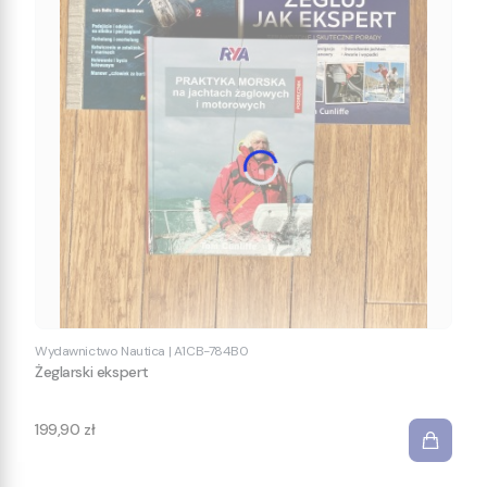
Wydawnictwo Nautica
|
A1CB-784B0
Żeglarski ekspert
Cena
199,90 zł