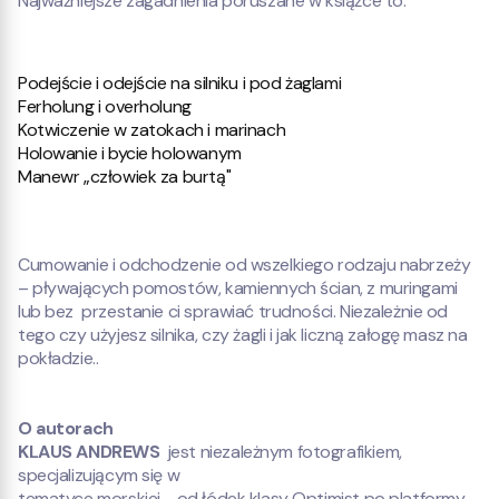
Najważniejsze zagadnienia poruszane w książce to:
Podejście i odejście na silniku i pod żaglami
Ferholung i overholung
Kotwiczenie w zatokach i marinach
Holowanie i bycie holowanym
Manewr „człowiek za burtą"
Cumowanie i odchodzenie od wszelkiego rodzaju nabrzeży
– pływających pomostów, kamiennych ścian, z muringami
lub bez przestanie ci sprawiać trudności. Niezależnie od
tego czy użyjesz silnika, czy żagli i jak liczną załogę masz na
pokładzie..
O autorach
KLAUS ANDREWS
jest niezależnym fotografikiem,
specjalizującym się w
tematyce morskiej - od łódek klasy Optimist po platformy