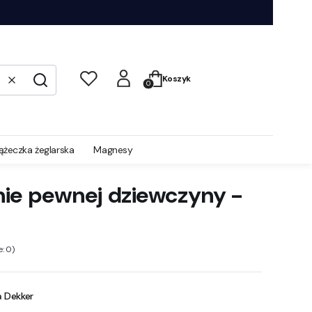
Produkty w koszyku: 0. Zobacz s
Koszyk
Wyczyść
Szukaj
iążeczka żeglarska
Magnesy
ie pewnej dziewczyny -
: 0)
a Dekker