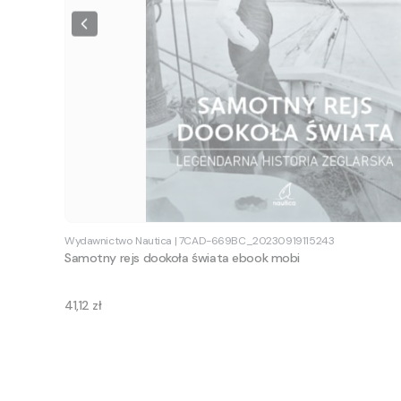
Wydawnictwo Nautica
|
7CAD-669BC_20230919115243
Samotny rejs dookoła świata ebook mobi
Cena
41,12 zł