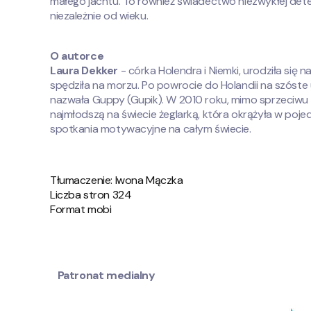
małego jachtu. To również świadectwo niezwykłej determ
niezależnie od wieku.
O autorce
Laura Dekker
- córka Holendra i Niemki, urodziła się 
spędziła na morzu. Po powrocie do Holandii na szóste 
nazwała Guppy (Gupik). W 2010 roku, mimo sprzeciwu wła
najmłodszą na świecie żeglarką, która okrążyła w pojed
spotkania motywacyjne na całym świecie.
Tłumaczenie: Iwona Mączka
Liczba stron 324
Format mobi
Patronat medialny