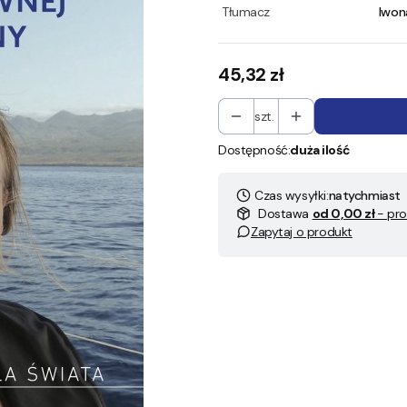
Tłumacz
Iwon
Cena
45,32 zł
szt.
Dostępność:
duża ilość
Czas wysyłki:
natychmiast
Dostawa
od 0,00 zł
- pro
Zapytaj o produkt