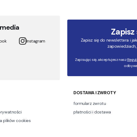
 media
Zapisz
Zapisz się do newslettera i 
ook
Instagram
zapowiedziach, 
Zapisując się, akceptujesz nasz
Regul
odbywa 
 w stopce
DOSTAWA I ZWROTY
n
formularz zwrotu
prywatności
płatności i dostawa
a plików cookies