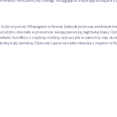
inacji i młodzieńczej odwagi. Wciągająca i inspirująca książka o
na łodzi w porcie Whangarei w Nowej Zelandii podczas siedmioletn
urodziny dostała w prezencie swoją pierwszą żaglówkę klasy Optim
dz i konfliktu z częścią rodziny, wyruszyła w samotny rejs dooko
ynkę kulę ziemską. Obecnie Laura na stałe mieszka z mężem w Nowe