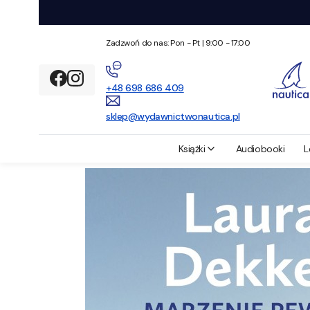
Zadzwoń do nas: Pon - Pt | 9:00 - 17:00
+48 ‭698 686 409‬
sklep@wydawnictwonautica.pl
Wydawnictwo Nautica
Literatura faktu-ebooki
Marzenie pewnej 
Książki
Audiobooki
L