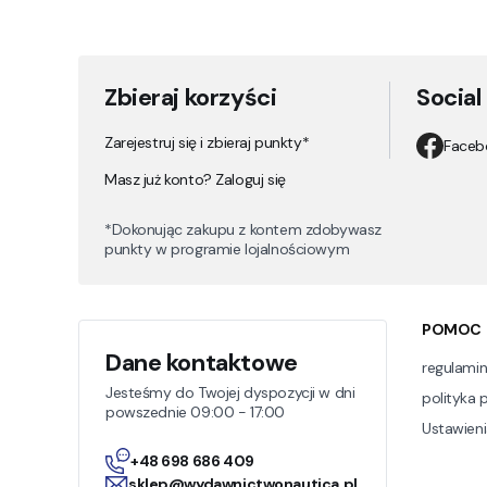
Zbieraj korzyści
Social
Zarejestruj się i zbieraj punkty*
Faceb
Masz już konto? Zaloguj się
*Dokonując zakupu z kontem zdobywasz
punkty w programie lojalnościowym
Linki
POMOC
Dane kontaktowe
regulami
Jesteśmy do Twojej dyspozycji w dni
polityka 
powszednie 09:00 - 17:00
Ustawieni
+48 698 686 409
sklep@wydawnictwonautica.pl