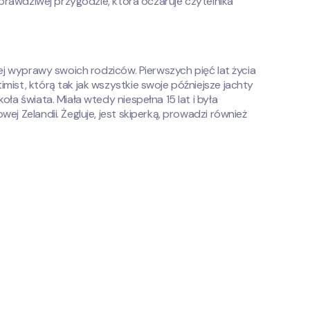
 prawdziwej przygodzie, która oczaruje czytelnika
iej wyprawy swoich rodziców. Pierwszych pięć lat życia
ist, którą tak jak wszystkie swoje późniejsze jachty
ła świata. Miała wtedy niespełna 15 lat i była
j Zelandii. Żegluje, jest skiperką, prowadzi również