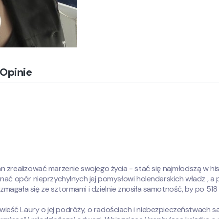
Opinie
 zrealizować marzenie swojego życia - stać się najmłodszą w hist
onać opór nieprzychylnych jej pomysłowi holenderskich władz , a p
magała się ze sztormami i dzielnie znosiła samotność, by po 518 
eść Laury o jej podróży, o radościach i niebezpieczeństwach sa