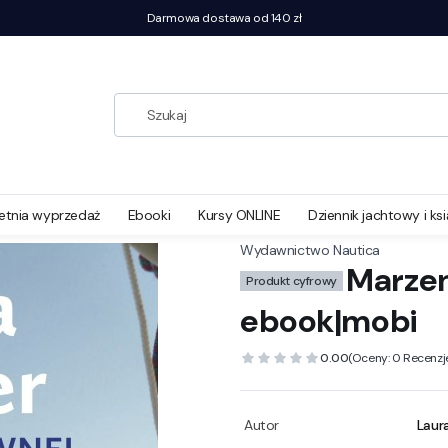
Darmowa dostawa od 140 zł
dziewczyny - ebook|mobi
etnia wyprzedaż
Ebooki
Kursy ONLINE
Dziennik jachtowy i ks
Wydawnictwo Nautica
Marzen
Produkt cyfrowy
ebook|mobi
0.00
(Oceny: 0 Recenzje
Autor
Laur