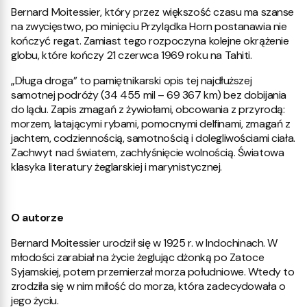
Bernard Moitessier, który przez większość czasu ma szanse
na zwycięstwo, po minięciu Przylądka Horn postanawia nie
kończyć regat. Zamiast tego rozpoczyna kolejne okrążenie
globu, które kończy 21 czerwca 1969 roku na Tahiti.
„Długa droga” to pamiętnikarski opis tej najdłuższej
samotnej podróży (34 455 mil – 69 367 km) bez dobijania
do lądu. Zapis zmagań z żywiołami, obcowania z przyrodą:
morzem, latającymi rybami, pomocnymi delfinami, zmagań z
jachtem, codziennością, samotnością i dolegliwościami ciała.
Zachwyt nad światem, zachłyśnięcie wolnością. Światowa
klasyka literatury żeglarskiej i marynistycznej.
O autorze
Bernard Moitessier urodził się w 1925 r. w Indochinach. W
młodości zarabiał na życie żeglując dżonką po Zatoce
Syjamskiej, potem przemierzał morza południowe. Wtedy to
zrodziła się w nim miłość do morza, która zadecydowała o
jego życiu.