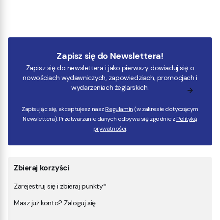
Zapisz się do Newslettera!
Zapisz się do newslettera i jako pierwszy dowiaduj się o
nowościach wydawniczych, zapowiedziach, promocjach i
wydarzeniach żeglarskich.
Zapisując się, akceptujesz nasz
Regulamin
(w zakresie dotyczącym
Newslettera). Przetwarzanie danych odbywa się zgodnie z
Polityką
prywatności
.
Zbieraj korzyści
Zarejestruj się i zbieraj punkty*
Masz już konto? Zaloguj się