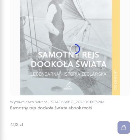
Wydawnictwo Nautica
|
7CAD-669BC_20230919115243
Samotny rejs dookoła świata ebook mobi
Cena
41,12 zł