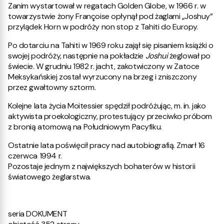
Zanim wystartował w regatach Golden Globe, w 1966 r. w
towarzystwie żony Françoise opłynął pod żaglami „Joshuy”
przylądek Horn w podróży non stop z Tahiti do Europy.
Po dotarciu na Tahiti w 1969 roku zajął się pisaniem książki o
swojej podróży, następnie na pokładzie
Joshui
żeglował po
świecie. W grudniu 1982 r. jacht, zakotwiczony w Zatoce
Meksykańskiej został wyrzucony na brzeg i zniszczony
przez gwałtowny sztorm.
Kolejne lata życia Moitessier spędził podróżując, m. in. jako
aktywista proekologiczny, protestujący przeciwko próbom
z bronią atomową na Południowym Pacyfiku.
Ostatnie lata poświęcił pracy nad autobiografią. Zmarł 16
czerwca 1994 r.
Pozostaje jednym z największych bohaterów w historii
światowego żeglarstwa.
seria DOKUMENT