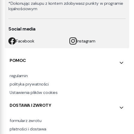
*Dokonując zakupu z kontem zdobywasz punkty w programie
lojalnościowym
Social media
Facebook
Instagram
Linki w stopce
POMOC
regulamin
polityka prywatności
Ustawienia plików cookies
DOSTAWA I ZWROTY
formularz zwrotu
płatności i dostawa