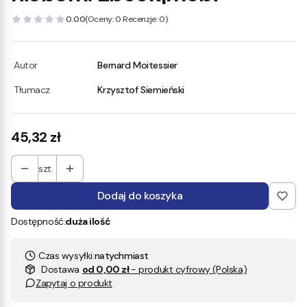
0.00
(Oceny: 0 Recenzje: 0)
Autor
Bernard Moitessier
Tłumacz
Krzysztof Siemieński
Cena
45,32 zł
szt.
Dodaj do koszyka
Dostępność:
duża ilość
Czas wysyłki:
natychmiast
Dostawa
od 0,00 zł
- produkt cyfrowy (Polska)
Zapytaj o produkt