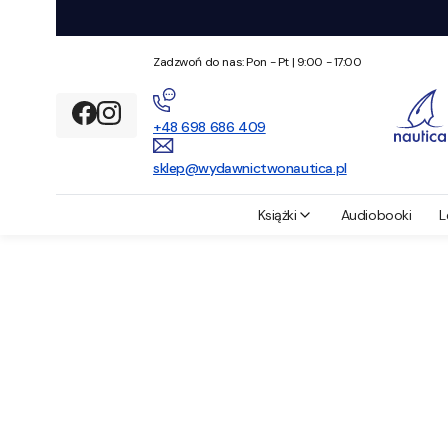
Zadzwoń do nas: Pon - Pt | 9:00 - 17:00
+48 ‭698 686 409‬
sklep@wydawnictwonautica.pl
Wydawnictwo Nautica
Książki
Wielkie Jeziora Mazurskie. Przewodn
Książki
Audiobooki
L