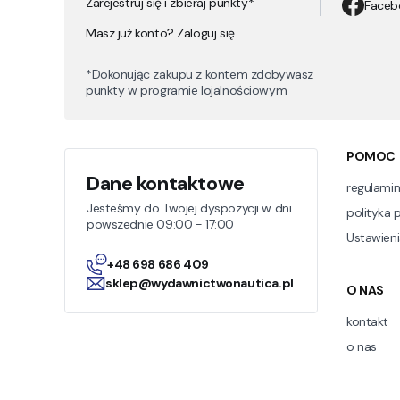
Zarejestruj się i zbieraj punkty*
Faceb
Masz już konto? Zaloguj się
*Dokonując zakupu z kontem zdobywasz
punkty w programie lojalnościowym
Linki
POMOC
Dane kontaktowe
regulami
Jesteśmy do Twojej dyspozycji w dni
polityka 
powszednie 09:00 - 17:00
Ustawieni
+48 698 686 409
sklep@wydawnictwonautica.pl
O NAS
kontakt
o nas