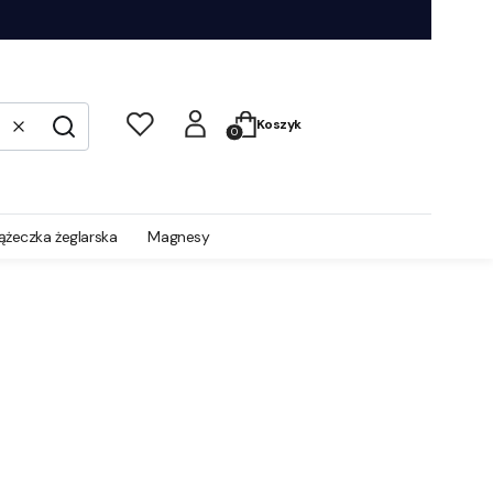
Produkty w koszyku: 0. Zobacz s
Koszyk
Wyczyść
Szukaj
iążeczka żeglarska
Magnesy