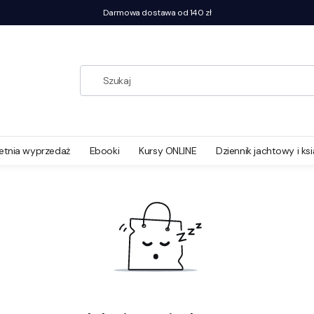
Darmowa dostawa od 140 zł
ik żeglarski. Wydanie I (2019)
etnia wyprzedaż
Ebooki
Kursy ONLINE
Dziennik jachtowy i ks