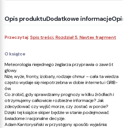
Opis produktu
Dodatkowe informacje
Opini
Przeczytaj:
Spis treści
,
Rozdział 5
,
Navtex fragment
O książce
Meteorologia niejednego żeglarza przyprawia o zawrót
głowy.
Niże, wyże, fronty, izobaty, rodzaje chmur – cała ta wiedza
często wydaje się niepotrzebna w dobie internetu i GRIB-
ów.
Co zrobić, gdy sprawdzamy prognozy w kilku źródłach i
otrzymujemy całkowicie rozbieżne informacje? Jak
zdecydować czy wyjść morze, czy zostać w porcie?
Dzięki tej książce skiper będzie w stanie podejmować
świadome i racjonalne decyzje.
Adam Kantorysiński w przystępny sposób wyjaśnia: