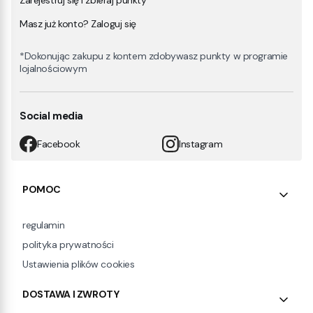
Zarejestruj się i zbieraj punkty*
Masz już konto? Zaloguj się
*Dokonując zakupu z kontem zdobywasz punkty w programie
lojalnościowym
Social media
Facebook
Instagram
Linki w stopce
POMOC
regulamin
polityka prywatności
Ustawienia plików cookies
DOSTAWA I ZWROTY