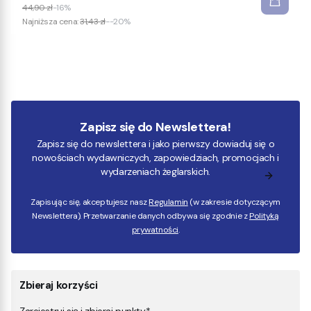
44,90 zł
-16%
Najniższa cena:
31,43 zł
--20%
Zapisz się do Newslettera!
Zapisz się do newslettera i jako pierwszy dowiaduj się o
nowościach wydawniczych, zapowiedziach, promocjach i
wydarzeniach żeglarskich.
Zapisując się, akceptujesz nasz
Regulamin
(w zakresie dotyczącym
Newslettera). Przetwarzanie danych odbywa się zgodnie z
Polityką
prywatności
.
Zbieraj korzyści