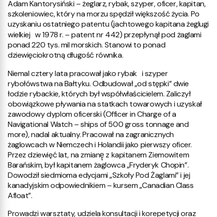
Adam Kantorysiński – żeglarz, rybak, szyper, oficer, kapitan,
szkoleniowiec, który na morzu spędził większość życia. Po
uzyskaniu ostatniego patentu (jachtowego kapitana żeglugi
wielkiej w 1978 r. – patent nr 442) przepłynął pod żaglami
ponad 220 tys. mil morskich. Stanowi to ponad
dziewięciokrotną długość równika.
Niemal cztery lata pracował jako rybak i szyper
rybołówstwa na Bałtyku. Odbudował „od stępki” dwie
łodzie rybackie, których był współwłaścicielem. Zaliczył
obowiązkowe pływania na statkach towarowych i uzyskał
zawodowy dyplom oficerski (Officer in Charge of a
Navigational Watch – ships of 500 gross tonnage and
more), nadal aktualny. Pracował na zagranicznych
żaglowcach w Niemczech i Holandii jako pierwszy oficer.
Przez dziewięć lat, na zmianę̨ z kapitanem Ziemowitem
Barańskim, był kapitanem żaglowca „Fryderyk Chopin”.
Dowodził siedmioma edycjami „Szkoły Pod Żaglami” i jej
kanadyjskim odpowiednikiem – kursem „Canadian Class
Afloat”.
Prowadzi warsztaty, udziela konsultacji i korepetycji oraz