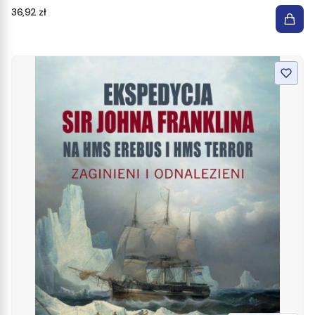
Cena
36,92 zł