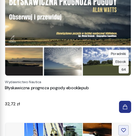
Poradniki
Ebook
64
Wydawnictwo Nautica
Błyskawiczna prognoza pogody ebook|epub
Cena
32,72 zł