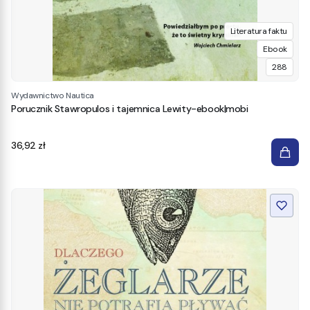
Literatura faktu
Ebook
288
Wydawnictwo Nautica
Porucznik Stawropulos i tajemnica Lewity-ebook|mobi
Cena
36,92 zł