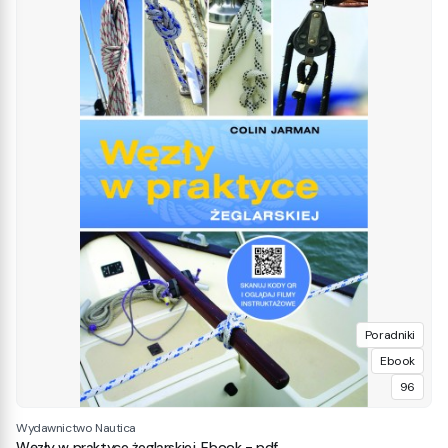
Poradniki
Ebook
96
Wydawnictwo Nautica
Węzły w praktyce żeglarskiej. Ebook - pdf