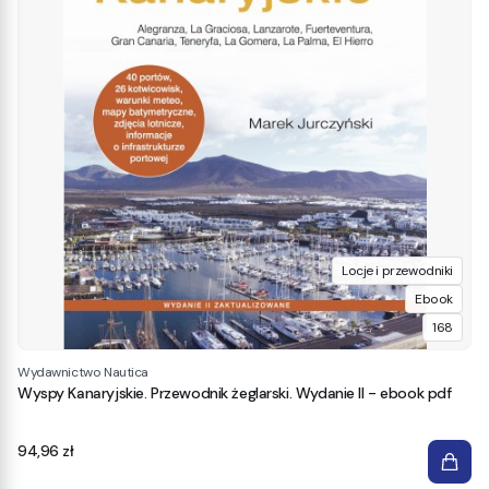
Locje i przewodniki
Ebook
168
Wydawnictwo Nautica
Wyspy Kanaryjskie. Przewodnik żeglarski. Wydanie II - ebook pdf
Cena
94,96 zł