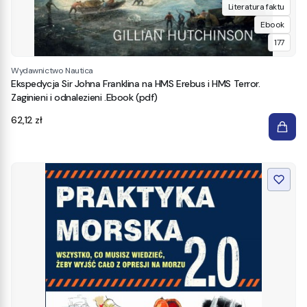
Literatura faktu
Ebook
177
Wydawnictwo Nautica
Ekspedycja Sir Johna Franklina na HMS Erebus i HMS Terror.
Zaginieni i odnalezieni .Ebook (pdf)
Cena
62,12 zł