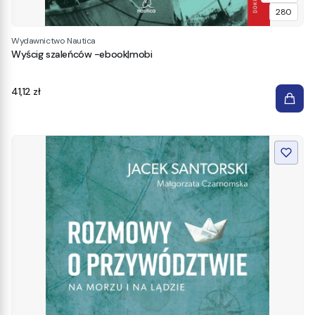
280
Wydawnictwo Nautica
Wyścig szaleńców -ebook|mobi
Cena
41,12 zł