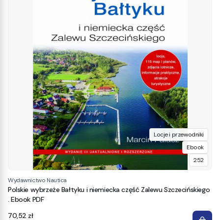
Locje i przewodniki
Ebook
252
Wydawnictwo Nautica
Polskie wybrzeże Bałtyku i niemiecka część Zalewu Szczecińskiego
. Ebook PDF
Cena
70,52 zł