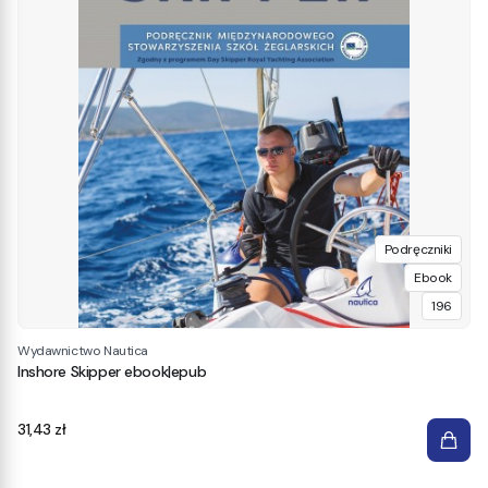
Podręczniki
Ebook
196
Wydawnictwo Nautica
Inshore Skipper ebook|epub
Cena
31,43 zł