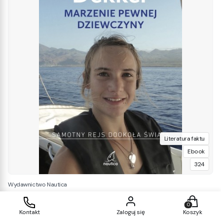
Literatura faktu
Ebook
324
Wydawnictwo Nautica
Marzenie pewnej dziewczyny - ebook|epub
Produkty w
Kontakt
Zaloguj się
Koszyk
Cena
45,32 zł