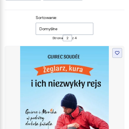
Koniec filtrów
Lista produktów
Sortowanie:
Domyślne
Strona
z 4