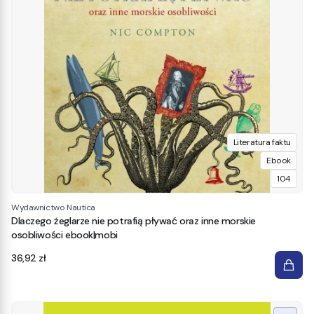
Literatura faktu
Ebook
104
Wydawnictwo Nautica
Dlaczego żeglarze nie potrafią pływać oraz inne morskie
osobliwości ebook|mobi
Cena
36,92 zł