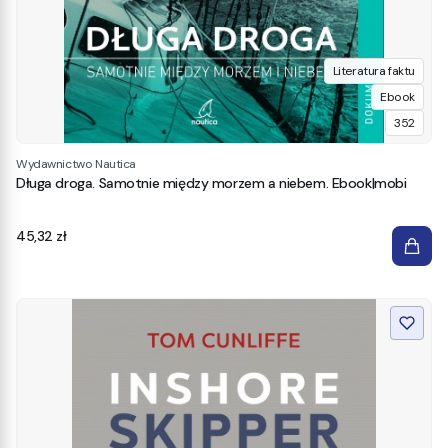
Literatura faktu
Ebook
352
Wydawnictwo Nautica
Długa droga. Samotnie między morzem a niebem. Ebook|mobi
Cena
45,32 zł