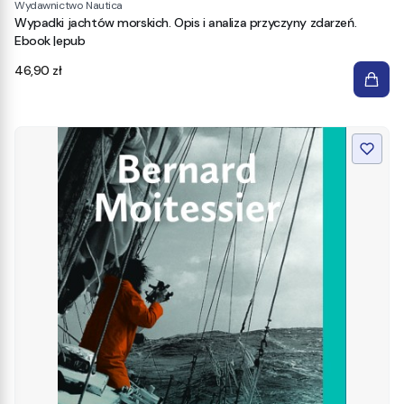
Wydawnictwo Nautica
Wypadki jachtów morskich. Opis i analiza przyczyny zdarzeń.
Ebook |epub
Cena
46,90 zł