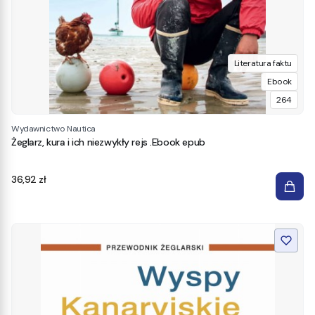
Literatura faktu
Ebook
264
Wydawnictwo Nautica
Żeglarz, kura i ich niezwykły rejs .Ebook epub
Cena
36,92 zł