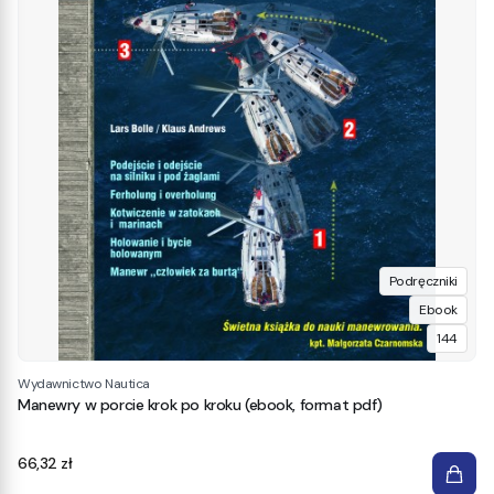
Podręczniki
Ebook
144
Wydawnictwo Nautica
Manewry w porcie krok po kroku (ebook, format pdf)
Cena
66,32 zł