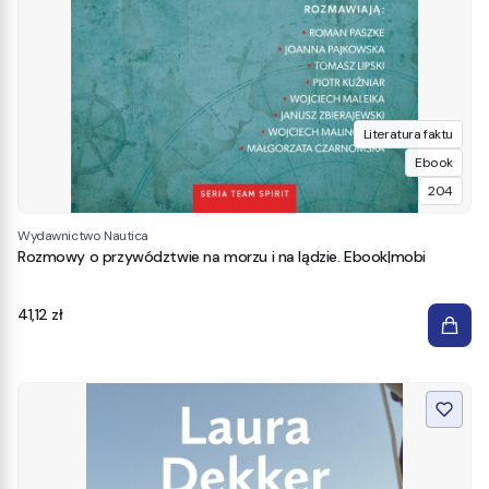
Literatura faktu
Ebook
204
Wydawnictwo Nautica
Rozmowy o przywództwie na morzu i na lądzie. Ebook|mobi
Cena
41,12 zł